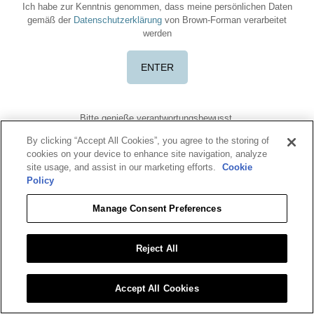
Ich habe zur Kenntnis genommen, dass meine persönlichen Daten
gemäß der
Datenschutzerklärung
von Brown-Forman verarbeitet
werden
Bitte genieße verantwortungsbewusst.
Nutzungsbedingungen
Datenschutzbestimmung
Cookie-Richtlinie
By clicking “Accept All Cookies”, you agree to the storing of
Nährwertangaben
cookies on your device to enhance site navigation, analyze
Benriach ist eine eingetragene Marke. ©2026 Benriach. Alle Rechte
site usage, and assist in our marketing efforts.
Cookie
vorbehalten.
Policy
Für weitere Informationen klicke bitte auf
RESPONSIBLEdrinking.eu
oder
OurThinkingAboutDrinking.com
.
Manage Consent Preferences
Alle anderen Marken sind Eigentum ihrer jeweiligen Inhaber.
Bitte zeige oder teile diese Inhalte nicht mit Personen unter 18 Jahren.
Reject All
Accept All Cookies