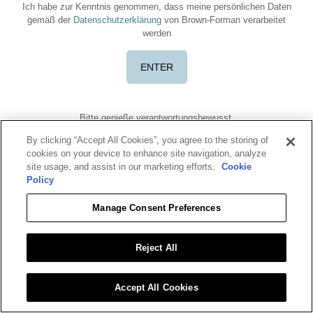
Ich habe zur Kenntnis genommen, dass meine persönlichen Daten
gemäß der
Datenschutzerklärung
von Brown-Forman verarbeitet
werden
Bitte genieße verantwortungsbewusst.
Nutzungsbedingungen
Datenschutzbestimmung
Cookie-Richtlinie
By clicking “Accept All Cookies”, you agree to the storing of
Nährwertangaben
cookies on your device to enhance site navigation, analyze
Benriach ist eine eingetragene Marke. ©2026 Benriach. Alle Rechte
site usage, and assist in our marketing efforts.
Cookie
vorbehalten.
Policy
Für weitere Informationen klicke bitte auf
RESPONSIBLEdrinking.eu
oder
OurThinkingAboutDrinking.com
.
Manage Consent Preferences
Alle anderen Marken sind Eigentum ihrer jeweiligen Inhaber.
Bitte zeige oder teile diese Inhalte nicht mit Personen unter 18 Jahren.
Reject All
Accept All Cookies