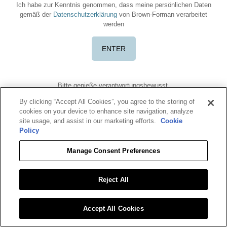
Ich habe zur Kenntnis genommen, dass meine persönlichen Daten
gemäß der
Datenschutzerklärung
von Brown-Forman verarbeitet
werden
Bitte genieße verantwortungsbewusst.
Nutzungsbedingungen
Datenschutzbestimmung
Cookie-Richtlinie
By clicking “Accept All Cookies”, you agree to the storing of
Nährwertangaben
cookies on your device to enhance site navigation, analyze
Benriach ist eine eingetragene Marke. ©2026 Benriach. Alle Rechte
site usage, and assist in our marketing efforts.
Cookie
vorbehalten.
Policy
Für weitere Informationen klicke bitte auf
RESPONSIBLEdrinking.eu
oder
OurThinkingAboutDrinking.com
.
Manage Consent Preferences
×
Alle anderen Marken sind Eigentum ihrer jeweiligen Inhaber.
We use Xola booking software, which collects information
Bitte zeige oder teile diese Inhalte nicht mit Personen unter 18 Jahren.
to personalize your purchase experience.
More info
Reject All
Accept
Accept All Cookies