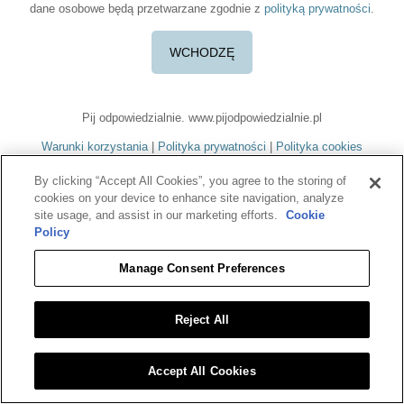
dane osobowe będą przetwarzane zgodnie z
polityką prywatności
.
Pij odpowiedzialnie. www.pijodpowiedzialnie.pl
Warunki korzystania
Polityka prywatności
Polityka cookies
Benriach jest zarejestrowanym znakiem towarowym. ©2026 Benriach.
Wszystkie prawa zastrzeżone.
By clicking “Accept All Cookies”, you agree to the storing of
Aby dowiedzieć się więcej o odpowiedzialnym spożywaniu alkoholu,
cookies on your device to enhance site navigation, analyze
odwiedź
pijodpowiedzialnie.pl
oraz
OurThinkingAboutDrinking.com
site usage, and assist in our marketing efforts.
Cookie
Wszystkie inne znaki i nazwy należą do odpowiednich podmiotów.
Policy
Materiał przeznaczony dla osób pełnoletnich. Nie przekazuj go
osobom w wieku poniżej 18 lat.
Manage Consent Preferences
Reject All
Accept All Cookies